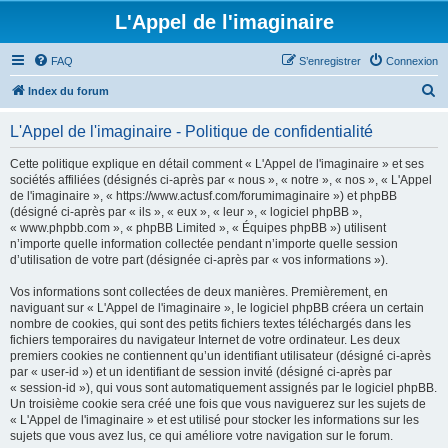
L'Appel de l'imaginaire
FAQ
S’enregistrer
Connexion
R
Index du forum
e
L'Appel de l'imaginaire - Politique de confidentialité
c
h
Cette politique explique en détail comment « L'Appel de l'imaginaire » et ses
sociétés affiliées (désignés ci-après par « nous », « notre », « nos », « L'Appel
e
de l'imaginaire », « https://www.actusf.com/forumimaginaire ») et phpBB
r
(désigné ci-après par « ils », « eux », « leur », « logiciel phpBB »,
« www.phpbb.com », « phpBB Limited », « Équipes phpBB ») utilisent
c
n’importe quelle information collectée pendant n’importe quelle session
h
d’utilisation de votre part (désignée ci-après par « vos informations »).
e
Vos informations sont collectées de deux manières. Premièrement, en
r
naviguant sur « L'Appel de l'imaginaire », le logiciel phpBB créera un certain
nombre de cookies, qui sont des petits fichiers textes téléchargés dans les
fichiers temporaires du navigateur Internet de votre ordinateur. Les deux
premiers cookies ne contiennent qu’un identifiant utilisateur (désigné ci-après
par « user-id ») et un identifiant de session invité (désigné ci-après par
« session-id »), qui vous sont automatiquement assignés par le logiciel phpBB.
Un troisième cookie sera créé une fois que vous naviguerez sur les sujets de
« L'Appel de l'imaginaire » et est utilisé pour stocker les informations sur les
sujets que vous avez lus, ce qui améliore votre navigation sur le forum.