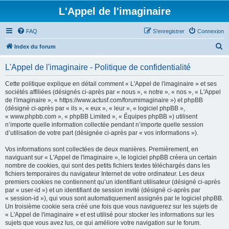
L'Appel de l'imaginaire
FAQ
S’enregistrer
Connexion
R
Index du forum
e
L'Appel de l'imaginaire - Politique de confidentialité
c
h
Cette politique explique en détail comment « L'Appel de l'imaginaire » et ses
sociétés affiliées (désignés ci-après par « nous », « notre », « nos », « L'Appel
e
de l'imaginaire », « https://www.actusf.com/forumimaginaire ») et phpBB
r
(désigné ci-après par « ils », « eux », « leur », « logiciel phpBB »,
« www.phpbb.com », « phpBB Limited », « Équipes phpBB ») utilisent
c
n’importe quelle information collectée pendant n’importe quelle session
h
d’utilisation de votre part (désignée ci-après par « vos informations »).
e
Vos informations sont collectées de deux manières. Premièrement, en
r
naviguant sur « L'Appel de l'imaginaire », le logiciel phpBB créera un certain
nombre de cookies, qui sont des petits fichiers textes téléchargés dans les
fichiers temporaires du navigateur Internet de votre ordinateur. Les deux
premiers cookies ne contiennent qu’un identifiant utilisateur (désigné ci-après
par « user-id ») et un identifiant de session invité (désigné ci-après par
« session-id »), qui vous sont automatiquement assignés par le logiciel phpBB.
Un troisième cookie sera créé une fois que vous naviguerez sur les sujets de
« L'Appel de l'imaginaire » et est utilisé pour stocker les informations sur les
sujets que vous avez lus, ce qui améliore votre navigation sur le forum.