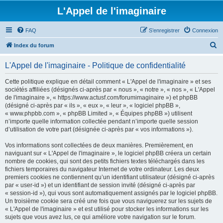
L'Appel de l'imaginaire
FAQ
S’enregistrer
Connexion
R
Index du forum
e
L'Appel de l'imaginaire - Politique de confidentialité
c
h
Cette politique explique en détail comment « L'Appel de l'imaginaire » et ses
sociétés affiliées (désignés ci-après par « nous », « notre », « nos », « L'Appel
e
de l'imaginaire », « https://www.actusf.com/forumimaginaire ») et phpBB
r
(désigné ci-après par « ils », « eux », « leur », « logiciel phpBB »,
« www.phpbb.com », « phpBB Limited », « Équipes phpBB ») utilisent
c
n’importe quelle information collectée pendant n’importe quelle session
h
d’utilisation de votre part (désignée ci-après par « vos informations »).
e
Vos informations sont collectées de deux manières. Premièrement, en
r
naviguant sur « L'Appel de l'imaginaire », le logiciel phpBB créera un certain
nombre de cookies, qui sont des petits fichiers textes téléchargés dans les
fichiers temporaires du navigateur Internet de votre ordinateur. Les deux
premiers cookies ne contiennent qu’un identifiant utilisateur (désigné ci-après
par « user-id ») et un identifiant de session invité (désigné ci-après par
« session-id »), qui vous sont automatiquement assignés par le logiciel phpBB.
Un troisième cookie sera créé une fois que vous naviguerez sur les sujets de
« L'Appel de l'imaginaire » et est utilisé pour stocker les informations sur les
sujets que vous avez lus, ce qui améliore votre navigation sur le forum.