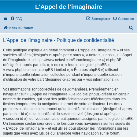
L'Appel de l'imaginaire
FAQ
S’enregistrer
Connexion
R
Index du forum
e
L'Appel de l'imaginaire - Politique de confidentialité
c
h
Cette politique explique en détail comment « L'Appel de l'imaginaire » et ses
sociétés affiliées (désignés ci-après par « nous », « notre », « nos », « L'Appel
e
de l'imaginaire », « https://www.actusf.com/forumimaginaire ») et phpBB
r
(désigné ci-après par « ils », « eux », « leur », « logiciel phpBB »,
« www.phpbb.com », « phpBB Limited », « Équipes phpBB ») utilisent
c
n’importe quelle information collectée pendant n’importe quelle session
h
d’utilisation de votre part (désignée ci-après par « vos informations »).
e
Vos informations sont collectées de deux manières. Premièrement, en
r
naviguant sur « L'Appel de l'imaginaire », le logiciel phpBB créera un certain
nombre de cookies, qui sont des petits fichiers textes téléchargés dans les
fichiers temporaires du navigateur Internet de votre ordinateur. Les deux
premiers cookies ne contiennent qu’un identifiant utilisateur (désigné ci-après
par « user-id ») et un identifiant de session invité (désigné ci-après par
« session-id »), qui vous sont automatiquement assignés par le logiciel phpBB.
Un troisième cookie sera créé une fois que vous naviguerez sur les sujets de
« L'Appel de l'imaginaire » et est utilisé pour stocker les informations sur les
sujets que vous avez lus, ce qui améliore votre navigation sur le forum.