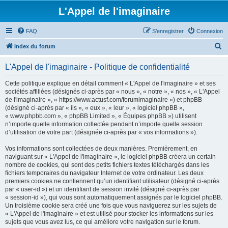
L'Appel de l'imaginaire
FAQ
S’enregistrer
Connexion
R
Index du forum
e
L'Appel de l'imaginaire - Politique de confidentialité
c
h
Cette politique explique en détail comment « L'Appel de l'imaginaire » et ses
sociétés affiliées (désignés ci-après par « nous », « notre », « nos », « L'Appel
e
de l'imaginaire », « https://www.actusf.com/forumimaginaire ») et phpBB
r
(désigné ci-après par « ils », « eux », « leur », « logiciel phpBB »,
« www.phpbb.com », « phpBB Limited », « Équipes phpBB ») utilisent
c
n’importe quelle information collectée pendant n’importe quelle session
h
d’utilisation de votre part (désignée ci-après par « vos informations »).
e
Vos informations sont collectées de deux manières. Premièrement, en
r
naviguant sur « L'Appel de l'imaginaire », le logiciel phpBB créera un certain
nombre de cookies, qui sont des petits fichiers textes téléchargés dans les
fichiers temporaires du navigateur Internet de votre ordinateur. Les deux
premiers cookies ne contiennent qu’un identifiant utilisateur (désigné ci-après
par « user-id ») et un identifiant de session invité (désigné ci-après par
« session-id »), qui vous sont automatiquement assignés par le logiciel phpBB.
Un troisième cookie sera créé une fois que vous naviguerez sur les sujets de
« L'Appel de l'imaginaire » et est utilisé pour stocker les informations sur les
sujets que vous avez lus, ce qui améliore votre navigation sur le forum.