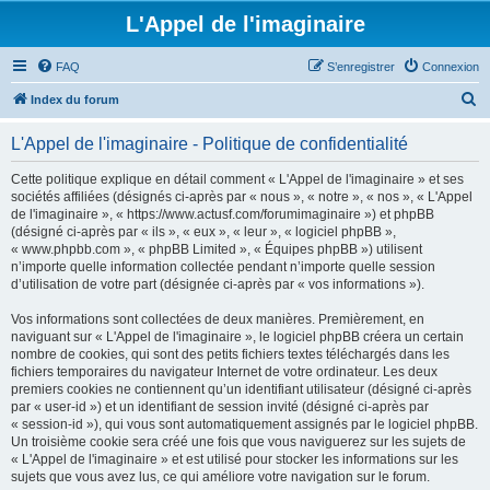
L'Appel de l'imaginaire
FAQ
S’enregistrer
Connexion
R
Index du forum
e
L'Appel de l'imaginaire - Politique de confidentialité
c
h
Cette politique explique en détail comment « L'Appel de l'imaginaire » et ses
sociétés affiliées (désignés ci-après par « nous », « notre », « nos », « L'Appel
e
de l'imaginaire », « https://www.actusf.com/forumimaginaire ») et phpBB
r
(désigné ci-après par « ils », « eux », « leur », « logiciel phpBB »,
« www.phpbb.com », « phpBB Limited », « Équipes phpBB ») utilisent
c
n’importe quelle information collectée pendant n’importe quelle session
h
d’utilisation de votre part (désignée ci-après par « vos informations »).
e
Vos informations sont collectées de deux manières. Premièrement, en
r
naviguant sur « L'Appel de l'imaginaire », le logiciel phpBB créera un certain
nombre de cookies, qui sont des petits fichiers textes téléchargés dans les
fichiers temporaires du navigateur Internet de votre ordinateur. Les deux
premiers cookies ne contiennent qu’un identifiant utilisateur (désigné ci-après
par « user-id ») et un identifiant de session invité (désigné ci-après par
« session-id »), qui vous sont automatiquement assignés par le logiciel phpBB.
Un troisième cookie sera créé une fois que vous naviguerez sur les sujets de
« L'Appel de l'imaginaire » et est utilisé pour stocker les informations sur les
sujets que vous avez lus, ce qui améliore votre navigation sur le forum.