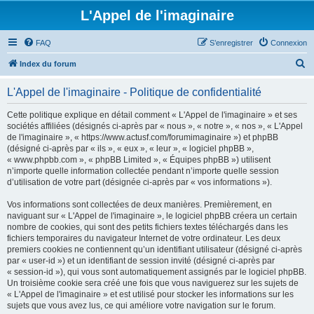
L'Appel de l'imaginaire
FAQ
S’enregistrer
Connexion
R
Index du forum
e
L'Appel de l'imaginaire - Politique de confidentialité
c
h
Cette politique explique en détail comment « L'Appel de l'imaginaire » et ses
sociétés affiliées (désignés ci-après par « nous », « notre », « nos », « L'Appel
e
de l'imaginaire », « https://www.actusf.com/forumimaginaire ») et phpBB
r
(désigné ci-après par « ils », « eux », « leur », « logiciel phpBB »,
« www.phpbb.com », « phpBB Limited », « Équipes phpBB ») utilisent
c
n’importe quelle information collectée pendant n’importe quelle session
h
d’utilisation de votre part (désignée ci-après par « vos informations »).
e
Vos informations sont collectées de deux manières. Premièrement, en
r
naviguant sur « L'Appel de l'imaginaire », le logiciel phpBB créera un certain
nombre de cookies, qui sont des petits fichiers textes téléchargés dans les
fichiers temporaires du navigateur Internet de votre ordinateur. Les deux
premiers cookies ne contiennent qu’un identifiant utilisateur (désigné ci-après
par « user-id ») et un identifiant de session invité (désigné ci-après par
« session-id »), qui vous sont automatiquement assignés par le logiciel phpBB.
Un troisième cookie sera créé une fois que vous naviguerez sur les sujets de
« L'Appel de l'imaginaire » et est utilisé pour stocker les informations sur les
sujets que vous avez lus, ce qui améliore votre navigation sur le forum.