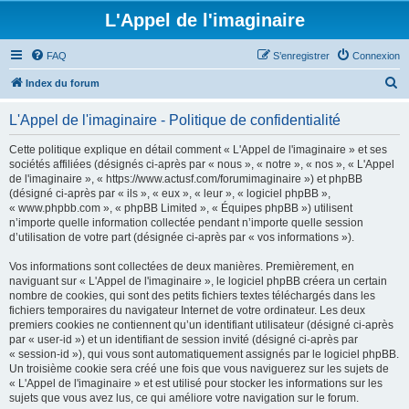
L'Appel de l'imaginaire
FAQ
S’enregistrer
Connexion
R
Index du forum
e
L'Appel de l'imaginaire - Politique de confidentialité
c
h
Cette politique explique en détail comment « L'Appel de l'imaginaire » et ses
sociétés affiliées (désignés ci-après par « nous », « notre », « nos », « L'Appel
e
de l'imaginaire », « https://www.actusf.com/forumimaginaire ») et phpBB
r
(désigné ci-après par « ils », « eux », « leur », « logiciel phpBB »,
« www.phpbb.com », « phpBB Limited », « Équipes phpBB ») utilisent
c
n’importe quelle information collectée pendant n’importe quelle session
h
d’utilisation de votre part (désignée ci-après par « vos informations »).
e
Vos informations sont collectées de deux manières. Premièrement, en
r
naviguant sur « L'Appel de l'imaginaire », le logiciel phpBB créera un certain
nombre de cookies, qui sont des petits fichiers textes téléchargés dans les
fichiers temporaires du navigateur Internet de votre ordinateur. Les deux
premiers cookies ne contiennent qu’un identifiant utilisateur (désigné ci-après
par « user-id ») et un identifiant de session invité (désigné ci-après par
« session-id »), qui vous sont automatiquement assignés par le logiciel phpBB.
Un troisième cookie sera créé une fois que vous naviguerez sur les sujets de
« L'Appel de l'imaginaire » et est utilisé pour stocker les informations sur les
sujets que vous avez lus, ce qui améliore votre navigation sur le forum.