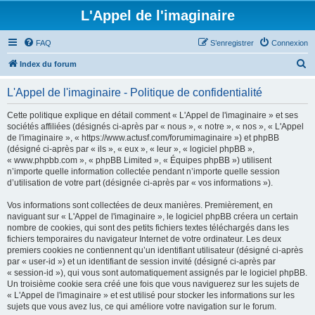
L'Appel de l'imaginaire
FAQ
S’enregistrer
Connexion
R
Index du forum
e
L'Appel de l'imaginaire - Politique de confidentialité
c
h
Cette politique explique en détail comment « L'Appel de l'imaginaire » et ses
sociétés affiliées (désignés ci-après par « nous », « notre », « nos », « L'Appel
e
de l'imaginaire », « https://www.actusf.com/forumimaginaire ») et phpBB
r
(désigné ci-après par « ils », « eux », « leur », « logiciel phpBB »,
« www.phpbb.com », « phpBB Limited », « Équipes phpBB ») utilisent
c
n’importe quelle information collectée pendant n’importe quelle session
h
d’utilisation de votre part (désignée ci-après par « vos informations »).
e
Vos informations sont collectées de deux manières. Premièrement, en
r
naviguant sur « L'Appel de l'imaginaire », le logiciel phpBB créera un certain
nombre de cookies, qui sont des petits fichiers textes téléchargés dans les
fichiers temporaires du navigateur Internet de votre ordinateur. Les deux
premiers cookies ne contiennent qu’un identifiant utilisateur (désigné ci-après
par « user-id ») et un identifiant de session invité (désigné ci-après par
« session-id »), qui vous sont automatiquement assignés par le logiciel phpBB.
Un troisième cookie sera créé une fois que vous naviguerez sur les sujets de
« L'Appel de l'imaginaire » et est utilisé pour stocker les informations sur les
sujets que vous avez lus, ce qui améliore votre navigation sur le forum.