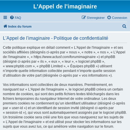
L'Appel de l'imaginaire
FAQ
S’enregistrer
Connexion
R
Index du forum
e
L'Appel de l'imaginaire - Politique de confidentialité
c
h
Cette politique explique en détail comment « L'Appel de l'imaginaire » et ses
sociétés affiliées (désignés ci-après par « nous », « notre », « nos », « L'Appel
e
de l'imaginaire », « https://www.actusf.com/forumimaginaire ») et phpBB
r
(désigné ci-après par « ils », « eux », « leur », « logiciel phpBB »,
« www.phpbb.com », « phpBB Limited », « Équipes phpBB ») utilisent
c
n’importe quelle information collectée pendant n’importe quelle session
h
d’utilisation de votre part (désignée ci-après par « vos informations »).
e
Vos informations sont collectées de deux manières. Premièrement, en
r
naviguant sur « L'Appel de l'imaginaire », le logiciel phpBB créera un certain
nombre de cookies, qui sont des petits fichiers textes téléchargés dans les
fichiers temporaires du navigateur Internet de votre ordinateur. Les deux
premiers cookies ne contiennent qu’un identifiant utilisateur (désigné ci-après
par « user-id ») et un identifiant de session invité (désigné ci-après par
« session-id »), qui vous sont automatiquement assignés par le logiciel phpBB.
Un troisième cookie sera créé une fois que vous naviguerez sur les sujets de
« L'Appel de l'imaginaire » et est utilisé pour stocker les informations sur les
sujets que vous avez lus, ce qui améliore votre navigation sur le forum.