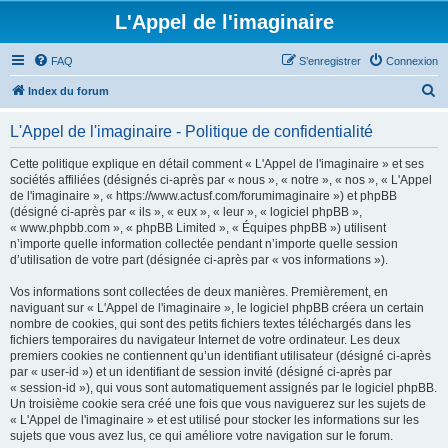
L'Appel de l'imaginaire
FAQ
S’enregistrer
Connexion
R
Index du forum
e
L'Appel de l'imaginaire - Politique de confidentialité
c
h
Cette politique explique en détail comment « L'Appel de l'imaginaire » et ses
sociétés affiliées (désignés ci-après par « nous », « notre », « nos », « L'Appel
e
de l'imaginaire », « https://www.actusf.com/forumimaginaire ») et phpBB
r
(désigné ci-après par « ils », « eux », « leur », « logiciel phpBB »,
« www.phpbb.com », « phpBB Limited », « Équipes phpBB ») utilisent
c
n’importe quelle information collectée pendant n’importe quelle session
h
d’utilisation de votre part (désignée ci-après par « vos informations »).
e
Vos informations sont collectées de deux manières. Premièrement, en
r
naviguant sur « L'Appel de l'imaginaire », le logiciel phpBB créera un certain
nombre de cookies, qui sont des petits fichiers textes téléchargés dans les
fichiers temporaires du navigateur Internet de votre ordinateur. Les deux
premiers cookies ne contiennent qu’un identifiant utilisateur (désigné ci-après
par « user-id ») et un identifiant de session invité (désigné ci-après par
« session-id »), qui vous sont automatiquement assignés par le logiciel phpBB.
Un troisième cookie sera créé une fois que vous naviguerez sur les sujets de
« L'Appel de l'imaginaire » et est utilisé pour stocker les informations sur les
sujets que vous avez lus, ce qui améliore votre navigation sur le forum.