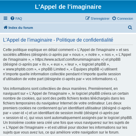
L'Appel de l'imaginaire
FAQ
S’enregistrer
Connexion
R
Index du forum
e
L'Appel de l'imaginaire - Politique de confidentialité
c
h
Cette politique explique en détail comment « L'Appel de l'imaginaire » et ses
sociétés affiliées (désignés ci-après par « nous », « notre », « nos », « L'Appel
e
de l'imaginaire », « https://www.actusf.com/forumimaginaire ») et phpBB
r
(désigné ci-après par « ils », « eux », « leur », « logiciel phpBB »,
« www.phpbb.com », « phpBB Limited », « Équipes phpBB ») utilisent
c
n’importe quelle information collectée pendant n’importe quelle session
h
d’utilisation de votre part (désignée ci-après par « vos informations »).
e
Vos informations sont collectées de deux manières. Premièrement, en
r
naviguant sur « L'Appel de l'imaginaire », le logiciel phpBB créera un certain
nombre de cookies, qui sont des petits fichiers textes téléchargés dans les
fichiers temporaires du navigateur Internet de votre ordinateur. Les deux
premiers cookies ne contiennent qu’un identifiant utilisateur (désigné ci-après
par « user-id ») et un identifiant de session invité (désigné ci-après par
« session-id »), qui vous sont automatiquement assignés par le logiciel phpBB.
Un troisième cookie sera créé une fois que vous naviguerez sur les sujets de
« L'Appel de l'imaginaire » et est utilisé pour stocker les informations sur les
sujets que vous avez lus, ce qui améliore votre navigation sur le forum.