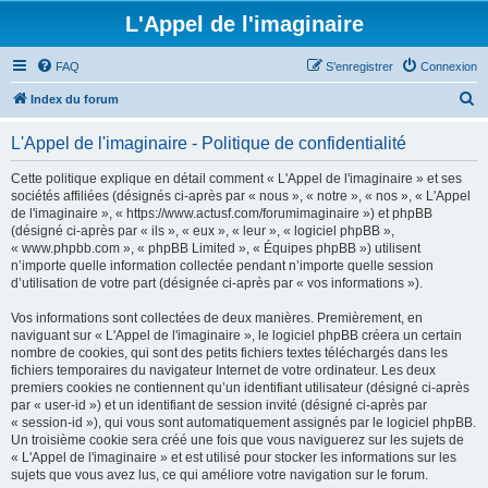
L'Appel de l'imaginaire
FAQ
S’enregistrer
Connexion
R
Index du forum
e
L'Appel de l'imaginaire - Politique de confidentialité
c
h
Cette politique explique en détail comment « L'Appel de l'imaginaire » et ses
sociétés affiliées (désignés ci-après par « nous », « notre », « nos », « L'Appel
e
de l'imaginaire », « https://www.actusf.com/forumimaginaire ») et phpBB
r
(désigné ci-après par « ils », « eux », « leur », « logiciel phpBB »,
« www.phpbb.com », « phpBB Limited », « Équipes phpBB ») utilisent
c
n’importe quelle information collectée pendant n’importe quelle session
h
d’utilisation de votre part (désignée ci-après par « vos informations »).
e
Vos informations sont collectées de deux manières. Premièrement, en
r
naviguant sur « L'Appel de l'imaginaire », le logiciel phpBB créera un certain
nombre de cookies, qui sont des petits fichiers textes téléchargés dans les
fichiers temporaires du navigateur Internet de votre ordinateur. Les deux
premiers cookies ne contiennent qu’un identifiant utilisateur (désigné ci-après
par « user-id ») et un identifiant de session invité (désigné ci-après par
« session-id »), qui vous sont automatiquement assignés par le logiciel phpBB.
Un troisième cookie sera créé une fois que vous naviguerez sur les sujets de
« L'Appel de l'imaginaire » et est utilisé pour stocker les informations sur les
sujets que vous avez lus, ce qui améliore votre navigation sur le forum.