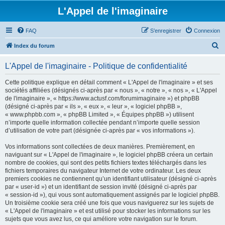
L'Appel de l'imaginaire
FAQ
S’enregistrer
Connexion
R
Index du forum
e
L'Appel de l'imaginaire - Politique de confidentialité
c
h
Cette politique explique en détail comment « L'Appel de l'imaginaire » et ses
sociétés affiliées (désignés ci-après par « nous », « notre », « nos », « L'Appel
e
de l'imaginaire », « https://www.actusf.com/forumimaginaire ») et phpBB
r
(désigné ci-après par « ils », « eux », « leur », « logiciel phpBB »,
« www.phpbb.com », « phpBB Limited », « Équipes phpBB ») utilisent
c
n’importe quelle information collectée pendant n’importe quelle session
h
d’utilisation de votre part (désignée ci-après par « vos informations »).
e
Vos informations sont collectées de deux manières. Premièrement, en
r
naviguant sur « L'Appel de l'imaginaire », le logiciel phpBB créera un certain
nombre de cookies, qui sont des petits fichiers textes téléchargés dans les
fichiers temporaires du navigateur Internet de votre ordinateur. Les deux
premiers cookies ne contiennent qu’un identifiant utilisateur (désigné ci-après
par « user-id ») et un identifiant de session invité (désigné ci-après par
« session-id »), qui vous sont automatiquement assignés par le logiciel phpBB.
Un troisième cookie sera créé une fois que vous naviguerez sur les sujets de
« L'Appel de l'imaginaire » et est utilisé pour stocker les informations sur les
sujets que vous avez lus, ce qui améliore votre navigation sur le forum.