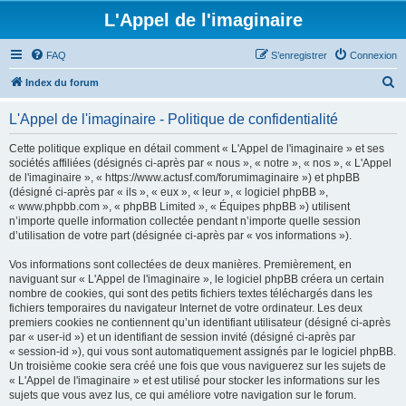
L'Appel de l'imaginaire
FAQ
S’enregistrer
Connexion
R
Index du forum
e
L'Appel de l'imaginaire - Politique de confidentialité
c
h
Cette politique explique en détail comment « L'Appel de l'imaginaire » et ses
sociétés affiliées (désignés ci-après par « nous », « notre », « nos », « L'Appel
e
de l'imaginaire », « https://www.actusf.com/forumimaginaire ») et phpBB
r
(désigné ci-après par « ils », « eux », « leur », « logiciel phpBB »,
« www.phpbb.com », « phpBB Limited », « Équipes phpBB ») utilisent
c
n’importe quelle information collectée pendant n’importe quelle session
h
d’utilisation de votre part (désignée ci-après par « vos informations »).
e
Vos informations sont collectées de deux manières. Premièrement, en
r
naviguant sur « L'Appel de l'imaginaire », le logiciel phpBB créera un certain
nombre de cookies, qui sont des petits fichiers textes téléchargés dans les
fichiers temporaires du navigateur Internet de votre ordinateur. Les deux
premiers cookies ne contiennent qu’un identifiant utilisateur (désigné ci-après
par « user-id ») et un identifiant de session invité (désigné ci-après par
« session-id »), qui vous sont automatiquement assignés par le logiciel phpBB.
Un troisième cookie sera créé une fois que vous naviguerez sur les sujets de
« L'Appel de l'imaginaire » et est utilisé pour stocker les informations sur les
sujets que vous avez lus, ce qui améliore votre navigation sur le forum.