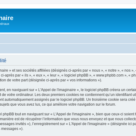
naire
énéraux
lité
ire » et ses sociétés affiliées (désignés ci-après par « nous », « notre », « nos », 
i-après par « ils », « eux », « leur », « logiciel phpBB », « www.phpbb.com », « p
tion de votre part (désignée ci-après par « vos informations »).
, en naviguant sur « L'Appel de l'imaginaire », le logiciel phpBB créera un certain
 de votre ordinateur. Les deux premiers cookies ne contiennent qu’un identifiant util
 sont automatiquement assignés par le logiciel phpBB. Un troisième cookie sera créé
s sujets que vous avez lus, ce qui améliore votre navigation sur le forum.
phpBB tout en naviguant sur « L'Appel de l'imaginaire », bien que ceux-ci soient 
nière est de récupérer l’information que vous nous envoyez et que nous collectons. 
messages invités »), l’enregistrement sur « L'Appel de l'imaginaire » (désignée ic
os messages »).