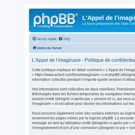
L'Appel de l'imagi
Le forum préparatoire des Etats G
Accès rapide
FAQ
Index du forum
L'Appel de l'imaginaire - Politique de confidentia
Cette politique explique en détail comment « L'Appel de l'imagina
« https://www.actusf.com/forumimaginaire ») et phpBB (désigné c
information collectée pendant n’importe quelle session d’utilisa
Vos informations sont collectées de deux manières. Premièrement
téléchargés dans les fichiers temporaires du navigateur Internet
session invité (désigné ci-après par « session-id »), qui vous
l'imaginaire » et est utilisé pour stocker les informations sur le
Nous pouvons également créer des cookies externes au logiciel 
seulement les pages créées par le logiciel phpBB. La seconde ma
message en tant qu’utilisateur invité (désignée ci-après par « 
l’enregistrement et lors d’une connexion (désignés ici par « v