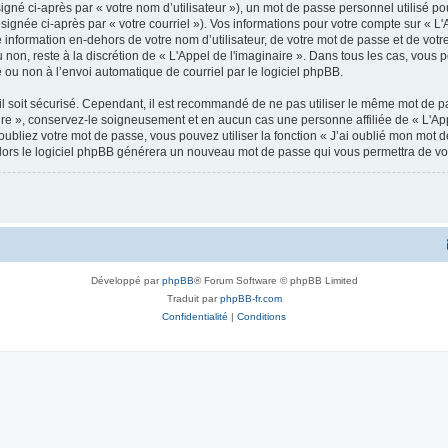
gné ci-après par « votre nom d’utilisateur »), un mot de passe personnel utilisé po
ignée ci-après par « votre courriel »). Vos informations pour votre compte sur « L'A
nformation en-dehors de votre nom d’utilisateur, de votre mot de passe et de votre 
u non, reste à la discrétion de « L'Appel de l'imaginaire ». Dans tous les cas, vous
 ou non à l’envoi automatique de courriel par le logiciel phpBB.
l soit sécurisé. Cependant, il est recommandé de ne pas utiliser le même mot de pas
ire », conservez-le soigneusement et en aucun cas une personne affiliée de « L'App
bliez votre mot de passe, vous pouvez utiliser la fonction « J’ai oublié mon mot d
, alors le logiciel phpBB générera un nouveau mot de passe qui vous permettra de v
Développé par
phpBB
® Forum Software © phpBB Limited
Traduit par
phpBB-fr.com
Confidentialité
|
Conditions