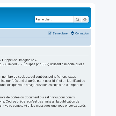
Rechercher
Recherche avancé
S’enregistrer
Connexion
« L'Appel de l'imaginaire »,
hpBB Limited », « Équipes phpBB ») utilisent n’importe quelle
 nombre de cookies, qui sont des petits fichiers textes
isateur (désigné ci-après par « user-id ») et un identifiant de
 une fois que vous naviguerez sur les sujets de « L'Appel de
hors de portée du document qui est prévu pour couvrir
Ceci peut être, et n’est pas limité à : la publication de
i par « votre compte ») et les messages que vous envoyez après