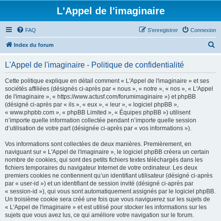
L'Appel de l'imaginaire
FAQ
S’enregistrer
Connexion
R
Index du forum
e
L'Appel de l'imaginaire - Politique de confidentialité
c
h
Cette politique explique en détail comment « L'Appel de l'imaginaire » et ses
sociétés affiliées (désignés ci-après par « nous », « notre », « nos », « L'Appel
e
de l'imaginaire », « https://www.actusf.com/forumimaginaire ») et phpBB
r
(désigné ci-après par « ils », « eux », « leur », « logiciel phpBB »,
« www.phpbb.com », « phpBB Limited », « Équipes phpBB ») utilisent
c
n’importe quelle information collectée pendant n’importe quelle session
h
d’utilisation de votre part (désignée ci-après par « vos informations »).
e
Vos informations sont collectées de deux manières. Premièrement, en
r
naviguant sur « L'Appel de l'imaginaire », le logiciel phpBB créera un certain
nombre de cookies, qui sont des petits fichiers textes téléchargés dans les
fichiers temporaires du navigateur Internet de votre ordinateur. Les deux
premiers cookies ne contiennent qu’un identifiant utilisateur (désigné ci-après
par « user-id ») et un identifiant de session invité (désigné ci-après par
« session-id »), qui vous sont automatiquement assignés par le logiciel phpBB.
Un troisième cookie sera créé une fois que vous naviguerez sur les sujets de
« L'Appel de l'imaginaire » et est utilisé pour stocker les informations sur les
sujets que vous avez lus, ce qui améliore votre navigation sur le forum.