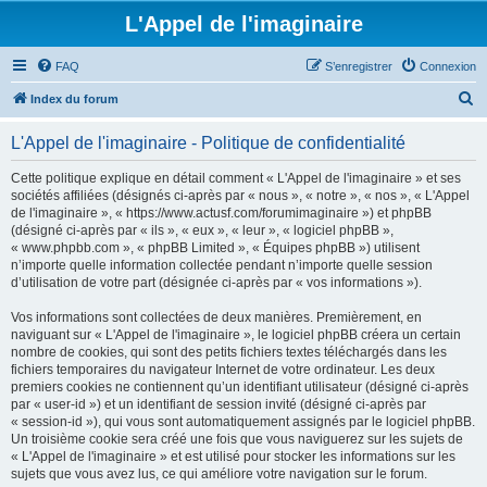
L'Appel de l'imaginaire
FAQ
S’enregistrer
Connexion
R
Index du forum
e
L'Appel de l'imaginaire - Politique de confidentialité
c
h
Cette politique explique en détail comment « L'Appel de l'imaginaire » et ses
sociétés affiliées (désignés ci-après par « nous », « notre », « nos », « L'Appel
e
de l'imaginaire », « https://www.actusf.com/forumimaginaire ») et phpBB
r
(désigné ci-après par « ils », « eux », « leur », « logiciel phpBB »,
« www.phpbb.com », « phpBB Limited », « Équipes phpBB ») utilisent
c
n’importe quelle information collectée pendant n’importe quelle session
h
d’utilisation de votre part (désignée ci-après par « vos informations »).
e
Vos informations sont collectées de deux manières. Premièrement, en
r
naviguant sur « L'Appel de l'imaginaire », le logiciel phpBB créera un certain
nombre de cookies, qui sont des petits fichiers textes téléchargés dans les
fichiers temporaires du navigateur Internet de votre ordinateur. Les deux
premiers cookies ne contiennent qu’un identifiant utilisateur (désigné ci-après
par « user-id ») et un identifiant de session invité (désigné ci-après par
« session-id »), qui vous sont automatiquement assignés par le logiciel phpBB.
Un troisième cookie sera créé une fois que vous naviguerez sur les sujets de
« L'Appel de l'imaginaire » et est utilisé pour stocker les informations sur les
sujets que vous avez lus, ce qui améliore votre navigation sur le forum.