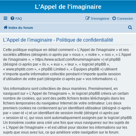
L'Appel de l'imaginaire
FAQ
S’enregistrer
Connexion
R
Index du forum
e
L'Appel de l'imaginaire - Politique de confidentialité
c
h
Cette politique explique en détail comment « L'Appel de l'imaginaire » et ses
sociétés affiliées (désignés ci-après par « nous », « notre », « nos », « L'Appel
e
de l'imaginaire », « https://www.actusf.com/forumimaginaire ») et phpBB
r
(désigné ci-après par « ils », « eux », « leur », « logiciel phpBB »,
« www.phpbb.com », « phpBB Limited », « Équipes phpBB ») utilisent
c
n’importe quelle information collectée pendant n’importe quelle session
h
d’utilisation de votre part (désignée ci-après par « vos informations »).
e
Vos informations sont collectées de deux manières. Premièrement, en
r
naviguant sur « L'Appel de l'imaginaire », le logiciel phpBB créera un certain
nombre de cookies, qui sont des petits fichiers textes téléchargés dans les
fichiers temporaires du navigateur Internet de votre ordinateur. Les deux
premiers cookies ne contiennent qu’un identifiant utilisateur (désigné ci-après
par « user-id ») et un identifiant de session invité (désigné ci-après par
« session-id »), qui vous sont automatiquement assignés par le logiciel phpBB.
Un troisième cookie sera créé une fois que vous naviguerez sur les sujets de
« L'Appel de l'imaginaire » et est utilisé pour stocker les informations sur les
sujets que vous avez lus, ce qui améliore votre navigation sur le forum.