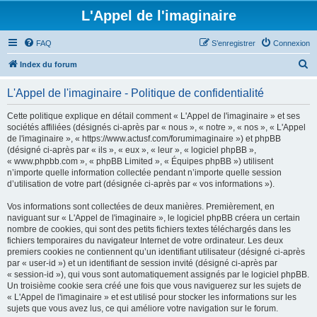
L'Appel de l'imaginaire
FAQ
S’enregistrer
Connexion
R
Index du forum
e
L'Appel de l'imaginaire - Politique de confidentialité
c
h
Cette politique explique en détail comment « L'Appel de l'imaginaire » et ses
sociétés affiliées (désignés ci-après par « nous », « notre », « nos », « L'Appel
e
de l'imaginaire », « https://www.actusf.com/forumimaginaire ») et phpBB
r
(désigné ci-après par « ils », « eux », « leur », « logiciel phpBB »,
« www.phpbb.com », « phpBB Limited », « Équipes phpBB ») utilisent
c
n’importe quelle information collectée pendant n’importe quelle session
h
d’utilisation de votre part (désignée ci-après par « vos informations »).
e
Vos informations sont collectées de deux manières. Premièrement, en
r
naviguant sur « L'Appel de l'imaginaire », le logiciel phpBB créera un certain
nombre de cookies, qui sont des petits fichiers textes téléchargés dans les
fichiers temporaires du navigateur Internet de votre ordinateur. Les deux
premiers cookies ne contiennent qu’un identifiant utilisateur (désigné ci-après
par « user-id ») et un identifiant de session invité (désigné ci-après par
« session-id »), qui vous sont automatiquement assignés par le logiciel phpBB.
Un troisième cookie sera créé une fois que vous naviguerez sur les sujets de
« L'Appel de l'imaginaire » et est utilisé pour stocker les informations sur les
sujets que vous avez lus, ce qui améliore votre navigation sur le forum.