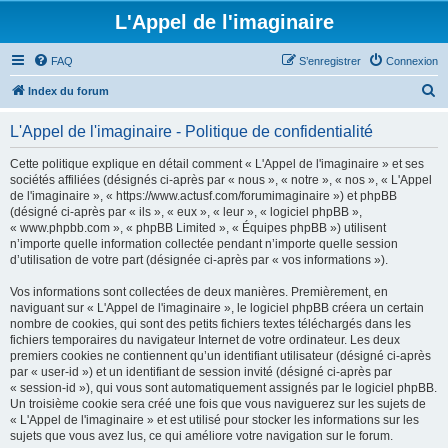
L'Appel de l'imaginaire
FAQ
S’enregistrer
Connexion
R
Index du forum
e
L'Appel de l'imaginaire - Politique de confidentialité
c
h
Cette politique explique en détail comment « L'Appel de l'imaginaire » et ses
sociétés affiliées (désignés ci-après par « nous », « notre », « nos », « L'Appel
e
de l'imaginaire », « https://www.actusf.com/forumimaginaire ») et phpBB
r
(désigné ci-après par « ils », « eux », « leur », « logiciel phpBB »,
« www.phpbb.com », « phpBB Limited », « Équipes phpBB ») utilisent
c
n’importe quelle information collectée pendant n’importe quelle session
h
d’utilisation de votre part (désignée ci-après par « vos informations »).
e
Vos informations sont collectées de deux manières. Premièrement, en
r
naviguant sur « L'Appel de l'imaginaire », le logiciel phpBB créera un certain
nombre de cookies, qui sont des petits fichiers textes téléchargés dans les
fichiers temporaires du navigateur Internet de votre ordinateur. Les deux
premiers cookies ne contiennent qu’un identifiant utilisateur (désigné ci-après
par « user-id ») et un identifiant de session invité (désigné ci-après par
« session-id »), qui vous sont automatiquement assignés par le logiciel phpBB.
Un troisième cookie sera créé une fois que vous naviguerez sur les sujets de
« L'Appel de l'imaginaire » et est utilisé pour stocker les informations sur les
sujets que vous avez lus, ce qui améliore votre navigation sur le forum.