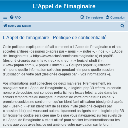
L'Appel de l'imaginaire
FAQ
S’enregistrer
Connexion
R
Index du forum
e
L'Appel de l'imaginaire - Politique de confidentialité
c
h
Cette politique explique en détail comment « L'Appel de l'imaginaire » et ses
sociétés affiliées (désignés ci-après par « nous », « notre », « nos », « L'Appel
e
de l'imaginaire », « https://www.actusf.com/forumimaginaire ») et phpBB
r
(désigné ci-après par « ils », « eux », « leur », « logiciel phpBB »,
« www.phpbb.com », « phpBB Limited », « Équipes phpBB ») utilisent
c
n’importe quelle information collectée pendant n’importe quelle session
h
d’utilisation de votre part (désignée ci-après par « vos informations »).
e
Vos informations sont collectées de deux manières. Premièrement, en
r
naviguant sur « L'Appel de l'imaginaire », le logiciel phpBB créera un certain
nombre de cookies, qui sont des petits fichiers textes téléchargés dans les
fichiers temporaires du navigateur Internet de votre ordinateur. Les deux
premiers cookies ne contiennent qu’un identifiant utilisateur (désigné ci-après
par « user-id ») et un identifiant de session invité (désigné ci-après par
« session-id »), qui vous sont automatiquement assignés par le logiciel phpBB.
Un troisième cookie sera créé une fois que vous naviguerez sur les sujets de
« L'Appel de l'imaginaire » et est utilisé pour stocker les informations sur les
sujets que vous avez lus, ce qui améliore votre navigation sur le forum.