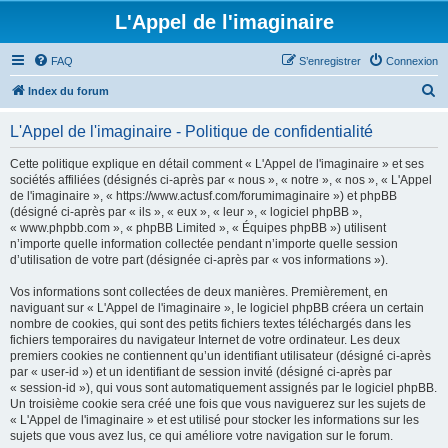
L'Appel de l'imaginaire
FAQ
S’enregistrer
Connexion
R
Index du forum
e
L'Appel de l'imaginaire - Politique de confidentialité
c
h
Cette politique explique en détail comment « L'Appel de l'imaginaire » et ses
sociétés affiliées (désignés ci-après par « nous », « notre », « nos », « L'Appel
e
de l'imaginaire », « https://www.actusf.com/forumimaginaire ») et phpBB
r
(désigné ci-après par « ils », « eux », « leur », « logiciel phpBB »,
« www.phpbb.com », « phpBB Limited », « Équipes phpBB ») utilisent
c
n’importe quelle information collectée pendant n’importe quelle session
h
d’utilisation de votre part (désignée ci-après par « vos informations »).
e
Vos informations sont collectées de deux manières. Premièrement, en
r
naviguant sur « L'Appel de l'imaginaire », le logiciel phpBB créera un certain
nombre de cookies, qui sont des petits fichiers textes téléchargés dans les
fichiers temporaires du navigateur Internet de votre ordinateur. Les deux
premiers cookies ne contiennent qu’un identifiant utilisateur (désigné ci-après
par « user-id ») et un identifiant de session invité (désigné ci-après par
« session-id »), qui vous sont automatiquement assignés par le logiciel phpBB.
Un troisième cookie sera créé une fois que vous naviguerez sur les sujets de
« L'Appel de l'imaginaire » et est utilisé pour stocker les informations sur les
sujets que vous avez lus, ce qui améliore votre navigation sur le forum.