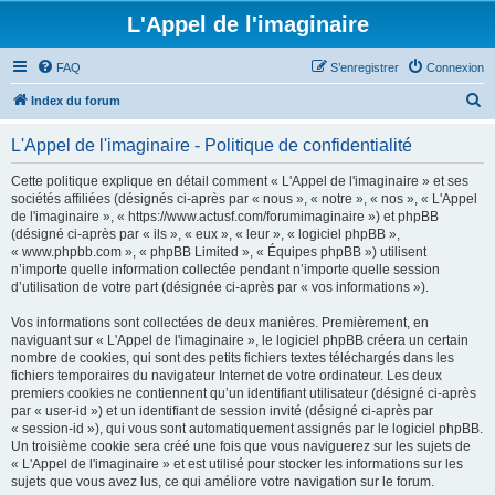
L'Appel de l'imaginaire
FAQ
S’enregistrer
Connexion
R
Index du forum
e
L'Appel de l'imaginaire - Politique de confidentialité
c
h
Cette politique explique en détail comment « L'Appel de l'imaginaire » et ses
sociétés affiliées (désignés ci-après par « nous », « notre », « nos », « L'Appel
e
de l'imaginaire », « https://www.actusf.com/forumimaginaire ») et phpBB
r
(désigné ci-après par « ils », « eux », « leur », « logiciel phpBB »,
« www.phpbb.com », « phpBB Limited », « Équipes phpBB ») utilisent
c
n’importe quelle information collectée pendant n’importe quelle session
h
d’utilisation de votre part (désignée ci-après par « vos informations »).
e
Vos informations sont collectées de deux manières. Premièrement, en
r
naviguant sur « L'Appel de l'imaginaire », le logiciel phpBB créera un certain
nombre de cookies, qui sont des petits fichiers textes téléchargés dans les
fichiers temporaires du navigateur Internet de votre ordinateur. Les deux
premiers cookies ne contiennent qu’un identifiant utilisateur (désigné ci-après
par « user-id ») et un identifiant de session invité (désigné ci-après par
« session-id »), qui vous sont automatiquement assignés par le logiciel phpBB.
Un troisième cookie sera créé une fois que vous naviguerez sur les sujets de
« L'Appel de l'imaginaire » et est utilisé pour stocker les informations sur les
sujets que vous avez lus, ce qui améliore votre navigation sur le forum.