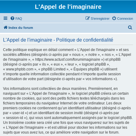
L'Appel de l'imaginaire
FAQ
S’enregistrer
Connexion
R
Index du forum
e
L'Appel de l'imaginaire - Politique de confidentialité
c
h
Cette politique explique en détail comment « L'Appel de l'imaginaire » et ses
sociétés affiliées (désignés ci-après par « nous », « notre », « nos », « L'Appel
e
de l'imaginaire », « https://www.actusf.com/forumimaginaire ») et phpBB
r
(désigné ci-après par « ils », « eux », « leur », « logiciel phpBB »,
« www.phpbb.com », « phpBB Limited », « Équipes phpBB ») utilisent
c
n’importe quelle information collectée pendant n’importe quelle session
h
d’utilisation de votre part (désignée ci-après par « vos informations »).
e
Vos informations sont collectées de deux manières. Premièrement, en
r
naviguant sur « L'Appel de l'imaginaire », le logiciel phpBB créera un certain
nombre de cookies, qui sont des petits fichiers textes téléchargés dans les
fichiers temporaires du navigateur Internet de votre ordinateur. Les deux
premiers cookies ne contiennent qu’un identifiant utilisateur (désigné ci-après
par « user-id ») et un identifiant de session invité (désigné ci-après par
« session-id »), qui vous sont automatiquement assignés par le logiciel phpBB.
Un troisième cookie sera créé une fois que vous naviguerez sur les sujets de
« L'Appel de l'imaginaire » et est utilisé pour stocker les informations sur les
sujets que vous avez lus, ce qui améliore votre navigation sur le forum.