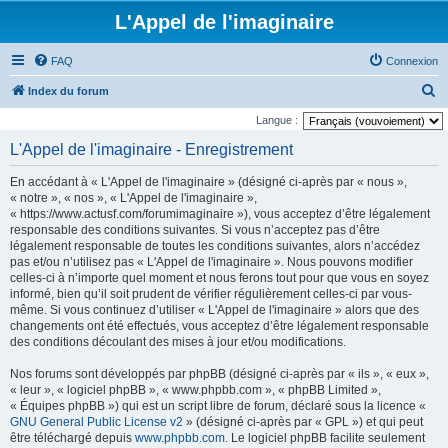
L'Appel de l'imaginaire
FAQ
Connexion
R
Index du forum
e
Langue :
c
L'Appel de l'imaginaire - Enregistrement
h
En accédant à « L'Appel de l'imaginaire » (désigné ci-après par « nous »,
e
« notre », « nos », « L'Appel de l'imaginaire »,
r
« https://www.actusf.com/forumimaginaire »), vous acceptez d’être légalement
responsable des conditions suivantes. Si vous n’acceptez pas d’être
c
légalement responsable de toutes les conditions suivantes, alors n’accédez
h
pas et/ou n’utilisez pas « L'Appel de l'imaginaire ». Nous pouvons modifier
celles-ci à n’importe quel moment et nous ferons tout pour que vous en soyez
e
informé, bien qu’il soit prudent de vérifier régulièrement celles-ci par vous-
r
même. Si vous continuez d’utiliser « L'Appel de l'imaginaire » alors que des
changements ont été effectués, vous acceptez d’être légalement responsable
des conditions découlant des mises à jour et/ou modifications.
Nos forums sont développés par phpBB (désigné ci-après par « ils », « eux »,
« leur », « logiciel phpBB », « www.phpbb.com », « phpBB Limited »,
« Équipes phpBB ») qui est un script libre de forum, déclaré sous la licence «
GNU General Public License v2
» (désigné ci-après par « GPL ») et qui peut
être téléchargé depuis
www.phpbb.com
. Le logiciel phpBB facilite seulement