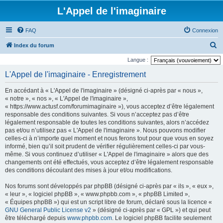
L'Appel de l'imaginaire
FAQ
Connexion
R
Index du forum
e
Langue :
c
L'Appel de l'imaginaire - Enregistrement
h
En accédant à « L'Appel de l'imaginaire » (désigné ci-après par « nous »,
e
« notre », « nos », « L'Appel de l'imaginaire »,
r
« https://www.actusf.com/forumimaginaire »), vous acceptez d’être légalement
responsable des conditions suivantes. Si vous n’acceptez pas d’être
c
légalement responsable de toutes les conditions suivantes, alors n’accédez
h
pas et/ou n’utilisez pas « L'Appel de l'imaginaire ». Nous pouvons modifier
celles-ci à n’importe quel moment et nous ferons tout pour que vous en soyez
e
informé, bien qu’il soit prudent de vérifier régulièrement celles-ci par vous-
r
même. Si vous continuez d’utiliser « L'Appel de l'imaginaire » alors que des
changements ont été effectués, vous acceptez d’être légalement responsable
des conditions découlant des mises à jour et/ou modifications.
Nos forums sont développés par phpBB (désigné ci-après par « ils », « eux »,
« leur », « logiciel phpBB », « www.phpbb.com », « phpBB Limited »,
« Équipes phpBB ») qui est un script libre de forum, déclaré sous la licence «
GNU General Public License v2
» (désigné ci-après par « GPL ») et qui peut
être téléchargé depuis
www.phpbb.com
. Le logiciel phpBB facilite seulement