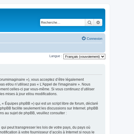
Rechercher
Recherche avancé
Connexion
Langue :
m/forumimaginaire »), vous acceptez d’être légalement
s et/ou n’utilisez pas « L'Appel de l'imaginaire ». Nous
ement celles-ci par vous-même. Si vous continuez d’utiliser
s mises à jour et/ou modifications.
 « Équipes phpBB ») qui est un script libre de forum, déclaré
l phpBB facilite seulement les discussions sur Internet. phpBB
 au sujet de phpBB, veuillez consulter :
qui peut transgresser les lois de votre pays, du pays où
ification à votre fournisseur d’accès à Internet si nous le