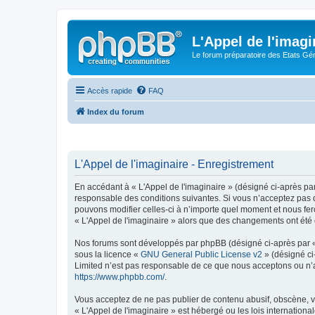
L'Appel de l'imagi
Le forum préparatoire des Etats G
Accès rapide
FAQ
Index du forum
L'Appel de l'imaginaire - Enregistrement
En accédant à « L'Appel de l'imaginaire » (désigné ci-après par
responsable des conditions suivantes. Si vous n’acceptez pas d
pouvons modifier celles-ci à n’importe quel moment et nous fero
« L'Appel de l'imaginaire » alors que des changements ont été 
Nos forums sont développés par phpBB (désigné ci-après par « i
sous la licence «
GNU General Public License v2
» (désigné ci
Limited n’est pas responsable de ce que nous acceptons ou n’
https://www.phpbb.com/
.
Vous acceptez de ne pas publier de contenu abusif, obscène, vu
« L'Appel de l'imaginaire » est hébergé ou les lois internation