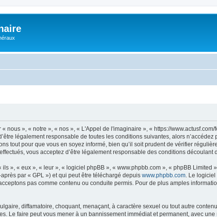
naire
énéraux
 « nous », « notre », « nos », « L'Appel de l'imaginaire », « https://www.actusf.co
’être légalement responsable de toutes les conditions suivantes, alors n’accédez pa
ns tout pour que vous en soyez informé, bien qu’il soit prudent de vérifier régulièr
effectués, vous acceptez d’être légalement responsable des conditions découlant de
ls », « eux », « leur », « logiciel phpBB », « www.phpbb.com », « phpBB Limited »,
-après par « GPL ») et qui peut être téléchargé depuis
www.phpbb.com
. Le logicie
acceptons pas comme contenu ou conduite permis. Pour de plus amples informations
lgaire, diffamatoire, choquant, menaçant, à caractère sexuel ou tout autre contenu 
ales. Le faire peut vous mener à un bannissement immédiat et permanent, avec une not