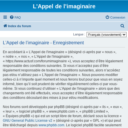
L'Appel de l'imaginaire
FAQ
Connexion
R
Index du forum
e
Langue :
c
L'Appel de l'imaginaire - Enregistrement
h
En accédant à « L'Appel de l'imaginaire » (désigné ci-après par « nous »,
e
« notre », « nos », « L'Appel de l'imaginaire »,
r
« https://www.actusf.com/forumimaginaire »), vous acceptez d’être légalement
responsable des conditions suivantes. Si vous n’acceptez pas d’être
c
légalement responsable de toutes les conditions suivantes, alors n’accédez
h
pas et/ou n’utilisez pas « L'Appel de l'imaginaire ». Nous pouvons modifier
celles-ci à n’importe quel moment et nous ferons tout pour que vous en soyez
e
informé, bien qu’il soit prudent de vérifier régulièrement celles-ci par vous-
r
même. Si vous continuez d’utiliser « L'Appel de l'imaginaire » alors que des
changements ont été effectués, vous acceptez d’être légalement responsable
des conditions découlant des mises à jour et/ou modifications.
Nos forums sont développés par phpBB (désigné ci-après par « ils », « eux »,
« leur », « logiciel phpBB », « www.phpbb.com », « phpBB Limited »,
« Équipes phpBB ») qui est un script libre de forum, déclaré sous la licence «
GNU General Public License v2
» (désigné ci-après par « GPL ») et qui peut
être téléchargé depuis
www.phpbb.com
. Le logiciel phpBB facilite seulement