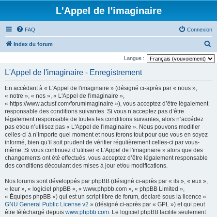
L'Appel de l'imaginaire
FAQ
Connexion
R
Index du forum
e
Langue :
c
L'Appel de l'imaginaire - Enregistrement
h
En accédant à « L'Appel de l'imaginaire » (désigné ci-après par « nous »,
e
« notre », « nos », « L'Appel de l'imaginaire »,
r
« https://www.actusf.com/forumimaginaire »), vous acceptez d’être légalement
responsable des conditions suivantes. Si vous n’acceptez pas d’être
c
légalement responsable de toutes les conditions suivantes, alors n’accédez
h
pas et/ou n’utilisez pas « L'Appel de l'imaginaire ». Nous pouvons modifier
celles-ci à n’importe quel moment et nous ferons tout pour que vous en soyez
e
informé, bien qu’il soit prudent de vérifier régulièrement celles-ci par vous-
r
même. Si vous continuez d’utiliser « L'Appel de l'imaginaire » alors que des
changements ont été effectués, vous acceptez d’être légalement responsable
des conditions découlant des mises à jour et/ou modifications.
Nos forums sont développés par phpBB (désigné ci-après par « ils », « eux »,
« leur », « logiciel phpBB », « www.phpbb.com », « phpBB Limited »,
« Équipes phpBB ») qui est un script libre de forum, déclaré sous la licence «
GNU General Public License v2
» (désigné ci-après par « GPL ») et qui peut
être téléchargé depuis
www.phpbb.com
. Le logiciel phpBB facilite seulement