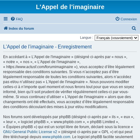
L'Appel de l'imaginaire
FAQ
Connexion
R
Index du forum
e
Langue :
c
L'Appel de l'imaginaire - Enregistrement
h
En accédant à « L'Appel de l'imaginaire » (désigné ci-après par « nous »,
e
« notre », « nos », « L'Appel de l'imaginaire »,
r
« https://www.actusf.com/forumimaginaire »), vous acceptez d’être légalement
responsable des conditions suivantes. Si vous n’acceptez pas d’être
c
légalement responsable de toutes les conditions suivantes, alors n’accédez
h
pas et/ou n’utilisez pas « L'Appel de l'imaginaire ». Nous pouvons modifier
celles-ci à n’importe quel moment et nous ferons tout pour que vous en soyez
e
informé, bien qu’il soit prudent de vérifier régulièrement celles-ci par vous-
r
même. Si vous continuez d’utiliser « L'Appel de l'imaginaire » alors que des
changements ont été effectués, vous acceptez d’être légalement responsable
des conditions découlant des mises à jour et/ou modifications.
Nos forums sont développés par phpBB (désigné ci-après par « ils », « eux »,
« leur », « logiciel phpBB », « www.phpbb.com », « phpBB Limited »,
« Équipes phpBB ») qui est un script libre de forum, déclaré sous la licence «
GNU General Public License v2
» (désigné ci-après par « GPL ») et qui peut
être téléchargé depuis
www.phpbb.com
. Le logiciel phpBB facilite seulement