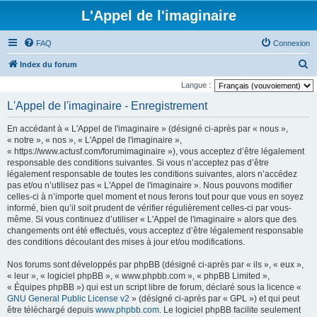
L'Appel de l'imaginaire
FAQ
Connexion
R
Index du forum
e
Langue :
c
L'Appel de l'imaginaire - Enregistrement
h
En accédant à « L'Appel de l'imaginaire » (désigné ci-après par « nous »,
e
« notre », « nos », « L'Appel de l'imaginaire »,
r
« https://www.actusf.com/forumimaginaire »), vous acceptez d’être légalement
responsable des conditions suivantes. Si vous n’acceptez pas d’être
c
légalement responsable de toutes les conditions suivantes, alors n’accédez
h
pas et/ou n’utilisez pas « L'Appel de l'imaginaire ». Nous pouvons modifier
celles-ci à n’importe quel moment et nous ferons tout pour que vous en soyez
e
informé, bien qu’il soit prudent de vérifier régulièrement celles-ci par vous-
r
même. Si vous continuez d’utiliser « L'Appel de l'imaginaire » alors que des
changements ont été effectués, vous acceptez d’être légalement responsable
des conditions découlant des mises à jour et/ou modifications.
Nos forums sont développés par phpBB (désigné ci-après par « ils », « eux »,
« leur », « logiciel phpBB », « www.phpbb.com », « phpBB Limited »,
« Équipes phpBB ») qui est un script libre de forum, déclaré sous la licence «
GNU General Public License v2
» (désigné ci-après par « GPL ») et qui peut
être téléchargé depuis
www.phpbb.com
. Le logiciel phpBB facilite seulement