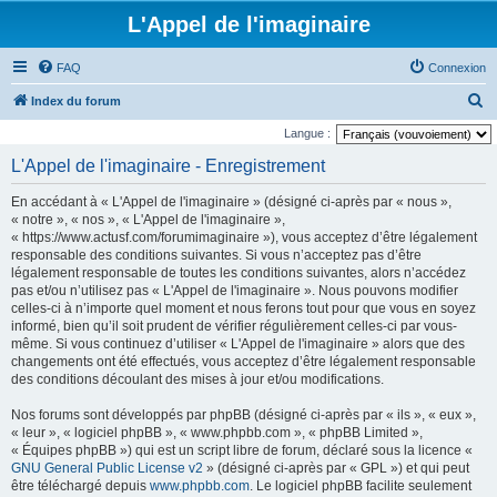
L'Appel de l'imaginaire
FAQ
Connexion
R
Index du forum
e
Langue :
c
L'Appel de l'imaginaire - Enregistrement
h
En accédant à « L'Appel de l'imaginaire » (désigné ci-après par « nous »,
e
« notre », « nos », « L'Appel de l'imaginaire »,
r
« https://www.actusf.com/forumimaginaire »), vous acceptez d’être légalement
responsable des conditions suivantes. Si vous n’acceptez pas d’être
c
légalement responsable de toutes les conditions suivantes, alors n’accédez
h
pas et/ou n’utilisez pas « L'Appel de l'imaginaire ». Nous pouvons modifier
celles-ci à n’importe quel moment et nous ferons tout pour que vous en soyez
e
informé, bien qu’il soit prudent de vérifier régulièrement celles-ci par vous-
r
même. Si vous continuez d’utiliser « L'Appel de l'imaginaire » alors que des
changements ont été effectués, vous acceptez d’être légalement responsable
des conditions découlant des mises à jour et/ou modifications.
Nos forums sont développés par phpBB (désigné ci-après par « ils », « eux »,
« leur », « logiciel phpBB », « www.phpbb.com », « phpBB Limited »,
« Équipes phpBB ») qui est un script libre de forum, déclaré sous la licence «
GNU General Public License v2
» (désigné ci-après par « GPL ») et qui peut
être téléchargé depuis
www.phpbb.com
. Le logiciel phpBB facilite seulement