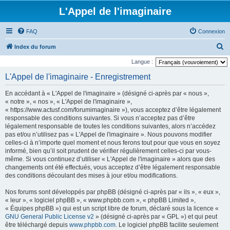
L'Appel de l'imaginaire
FAQ
Connexion
R
Index du forum
e
Langue :
c
L'Appel de l'imaginaire - Enregistrement
h
En accédant à « L'Appel de l'imaginaire » (désigné ci-après par « nous »,
e
« notre », « nos », « L'Appel de l'imaginaire »,
r
« https://www.actusf.com/forumimaginaire »), vous acceptez d’être légalement
responsable des conditions suivantes. Si vous n’acceptez pas d’être
c
légalement responsable de toutes les conditions suivantes, alors n’accédez
h
pas et/ou n’utilisez pas « L'Appel de l'imaginaire ». Nous pouvons modifier
celles-ci à n’importe quel moment et nous ferons tout pour que vous en soyez
e
informé, bien qu’il soit prudent de vérifier régulièrement celles-ci par vous-
r
même. Si vous continuez d’utiliser « L'Appel de l'imaginaire » alors que des
changements ont été effectués, vous acceptez d’être légalement responsable
des conditions découlant des mises à jour et/ou modifications.
Nos forums sont développés par phpBB (désigné ci-après par « ils », « eux »,
« leur », « logiciel phpBB », « www.phpbb.com », « phpBB Limited »,
« Équipes phpBB ») qui est un script libre de forum, déclaré sous la licence «
GNU General Public License v2
» (désigné ci-après par « GPL ») et qui peut
être téléchargé depuis
www.phpbb.com
. Le logiciel phpBB facilite seulement