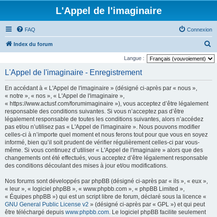
L'Appel de l'imaginaire
FAQ
Connexion
R
Index du forum
e
Langue :
c
L'Appel de l'imaginaire - Enregistrement
h
En accédant à « L'Appel de l'imaginaire » (désigné ci-après par « nous »,
e
« notre », « nos », « L'Appel de l'imaginaire »,
r
« https://www.actusf.com/forumimaginaire »), vous acceptez d’être légalement
responsable des conditions suivantes. Si vous n’acceptez pas d’être
c
légalement responsable de toutes les conditions suivantes, alors n’accédez
h
pas et/ou n’utilisez pas « L'Appel de l'imaginaire ». Nous pouvons modifier
celles-ci à n’importe quel moment et nous ferons tout pour que vous en soyez
e
informé, bien qu’il soit prudent de vérifier régulièrement celles-ci par vous-
r
même. Si vous continuez d’utiliser « L'Appel de l'imaginaire » alors que des
changements ont été effectués, vous acceptez d’être légalement responsable
des conditions découlant des mises à jour et/ou modifications.
Nos forums sont développés par phpBB (désigné ci-après par « ils », « eux »,
« leur », « logiciel phpBB », « www.phpbb.com », « phpBB Limited »,
« Équipes phpBB ») qui est un script libre de forum, déclaré sous la licence «
GNU General Public License v2
» (désigné ci-après par « GPL ») et qui peut
être téléchargé depuis
www.phpbb.com
. Le logiciel phpBB facilite seulement