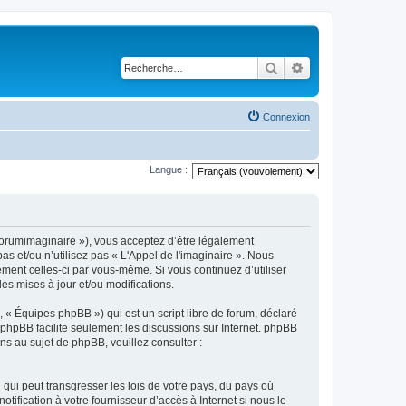
Rechercher
Recherche avancé
Connexion
Langue :
m/forumimaginaire »), vous acceptez d’être légalement
s et/ou n’utilisez pas « L'Appel de l'imaginaire ». Nous
ement celles-ci par vous-même. Si vous continuez d’utiliser
s mises à jour et/ou modifications.
 « Équipes phpBB ») qui est un script libre de forum, déclaré
l phpBB facilite seulement les discussions sur Internet. phpBB
 au sujet de phpBB, veuillez consulter :
qui peut transgresser les lois de votre pays, du pays où
ification à votre fournisseur d’accès à Internet si nous le