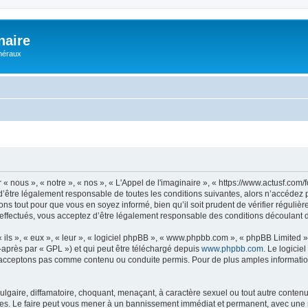
naire
énéraux
 « nous », « notre », « nos », « L'Appel de l'imaginaire », « https://www.actusf.co
’être légalement responsable de toutes les conditions suivantes, alors n’accédez pa
ns tout pour que vous en soyez informé, bien qu’il soit prudent de vérifier régulièr
effectués, vous acceptez d’être légalement responsable des conditions découlant de
ls », « eux », « leur », « logiciel phpBB », « www.phpbb.com », « phpBB Limited »,
-après par « GPL ») et qui peut être téléchargé depuis
www.phpbb.com
. Le logicie
acceptons pas comme contenu ou conduite permis. Pour de plus amples informations
lgaire, diffamatoire, choquant, menaçant, à caractère sexuel ou tout autre contenu 
ales. Le faire peut vous mener à un bannissement immédiat et permanent, avec une not