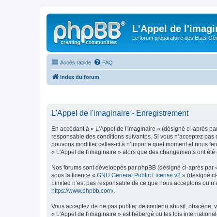
L'Appel de l'imagi
Le forum préparatoire des Etats G
Accès rapide
FAQ
Index du forum
L'Appel de l'imaginaire - Enregistrement
En accédant à « L'Appel de l'imaginaire » (désigné ci-après par
responsable des conditions suivantes. Si vous n’acceptez pas d
pouvons modifier celles-ci à n’importe quel moment et nous fero
« L'Appel de l'imaginaire » alors que des changements ont été 
Nos forums sont développés par phpBB (désigné ci-après par « i
sous la licence «
GNU General Public License v2
» (désigné ci
Limited n’est pas responsable de ce que nous acceptons ou n’
https://www.phpbb.com/
.
Vous acceptez de ne pas publier de contenu abusif, obscène, vu
« L'Appel de l'imaginaire » est hébergé ou les lois internation