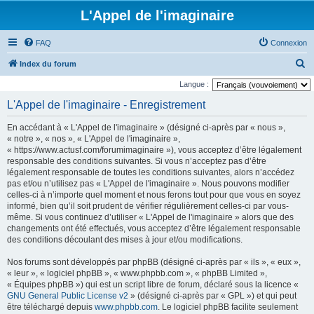
L'Appel de l'imaginaire
FAQ
Connexion
R
Index du forum
e
Langue :
c
L'Appel de l'imaginaire - Enregistrement
h
En accédant à « L'Appel de l'imaginaire » (désigné ci-après par « nous »,
e
« notre », « nos », « L'Appel de l'imaginaire »,
r
« https://www.actusf.com/forumimaginaire »), vous acceptez d’être légalement
responsable des conditions suivantes. Si vous n’acceptez pas d’être
c
légalement responsable de toutes les conditions suivantes, alors n’accédez
h
pas et/ou n’utilisez pas « L'Appel de l'imaginaire ». Nous pouvons modifier
celles-ci à n’importe quel moment et nous ferons tout pour que vous en soyez
e
informé, bien qu’il soit prudent de vérifier régulièrement celles-ci par vous-
r
même. Si vous continuez d’utiliser « L'Appel de l'imaginaire » alors que des
changements ont été effectués, vous acceptez d’être légalement responsable
des conditions découlant des mises à jour et/ou modifications.
Nos forums sont développés par phpBB (désigné ci-après par « ils », « eux »,
« leur », « logiciel phpBB », « www.phpbb.com », « phpBB Limited »,
« Équipes phpBB ») qui est un script libre de forum, déclaré sous la licence «
GNU General Public License v2
» (désigné ci-après par « GPL ») et qui peut
être téléchargé depuis
www.phpbb.com
. Le logiciel phpBB facilite seulement