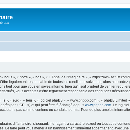
naire
énéraux
 « nous », « notre », « nos », « L'Appel de l'imaginaire », « https://www.actusf.co
’être légalement responsable de toutes les conditions suivantes, alors n’accédez pa
ns tout pour que vous en soyez informé, bien qu’il soit prudent de vérifier régulièr
effectués, vous acceptez d’être légalement responsable des conditions découlant de
ls », « eux », « leur », « logiciel phpBB », « www.phpbb.com », « phpBB Limited »,
-après par « GPL ») et qui peut être téléchargé depuis
www.phpbb.com
. Le logicie
acceptons pas comme contenu ou conduite permis. Pour de plus amples informations
lgaire, diffamatoire, choquant, menaçant, à caractère sexuel ou tout autre contenu 
ales. Le faire peut vous mener à un bannissement immédiat et permanent, avec une not