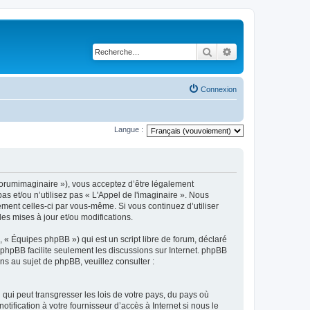
Rechercher
Recherche avancé
Connexion
Langue :
m/forumimaginaire »), vous acceptez d’être légalement
s et/ou n’utilisez pas « L'Appel de l'imaginaire ». Nous
ement celles-ci par vous-même. Si vous continuez d’utiliser
s mises à jour et/ou modifications.
 « Équipes phpBB ») qui est un script libre de forum, déclaré
l phpBB facilite seulement les discussions sur Internet. phpBB
 au sujet de phpBB, veuillez consulter :
qui peut transgresser les lois de votre pays, du pays où
ification à votre fournisseur d’accès à Internet si nous le