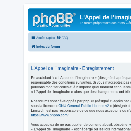
L'Appel de l'imagi
Le forum préparatoire des Etats G
Accès rapide
FAQ
Index du forum
L'Appel de l'imaginaire - Enregistrement
En accédant à « L'Appel de l'imaginaire » (désigné ci-après par
responsable des conditions suivantes. Si vous n’acceptez pas d
pouvons modifier celles-ci à n’importe quel moment et nous fero
« L'Appel de l'imaginaire » alors que des changements ont été 
Nos forums sont développés par phpBB (désigné ci-après par « i
sous la licence «
GNU General Public License v2
» (désigné ci
Limited n’est pas responsable de ce que nous acceptons ou n’
https://www.phpbb.com/
.
Vous acceptez de ne pas publier de contenu abusif, obscène, vu
« L'Appel de l'imaginaire » est hébergé ou les lois internation