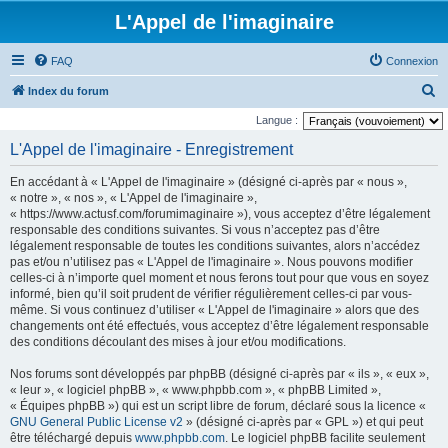
L'Appel de l'imaginaire
FAQ
Connexion
R
Index du forum
e
Langue :
c
L'Appel de l'imaginaire - Enregistrement
h
En accédant à « L'Appel de l'imaginaire » (désigné ci-après par « nous »,
e
« notre », « nos », « L'Appel de l'imaginaire »,
r
« https://www.actusf.com/forumimaginaire »), vous acceptez d’être légalement
responsable des conditions suivantes. Si vous n’acceptez pas d’être
c
légalement responsable de toutes les conditions suivantes, alors n’accédez
h
pas et/ou n’utilisez pas « L'Appel de l'imaginaire ». Nous pouvons modifier
celles-ci à n’importe quel moment et nous ferons tout pour que vous en soyez
e
informé, bien qu’il soit prudent de vérifier régulièrement celles-ci par vous-
r
même. Si vous continuez d’utiliser « L'Appel de l'imaginaire » alors que des
changements ont été effectués, vous acceptez d’être légalement responsable
des conditions découlant des mises à jour et/ou modifications.
Nos forums sont développés par phpBB (désigné ci-après par « ils », « eux »,
« leur », « logiciel phpBB », « www.phpbb.com », « phpBB Limited »,
« Équipes phpBB ») qui est un script libre de forum, déclaré sous la licence «
GNU General Public License v2
» (désigné ci-après par « GPL ») et qui peut
être téléchargé depuis
www.phpbb.com
. Le logiciel phpBB facilite seulement