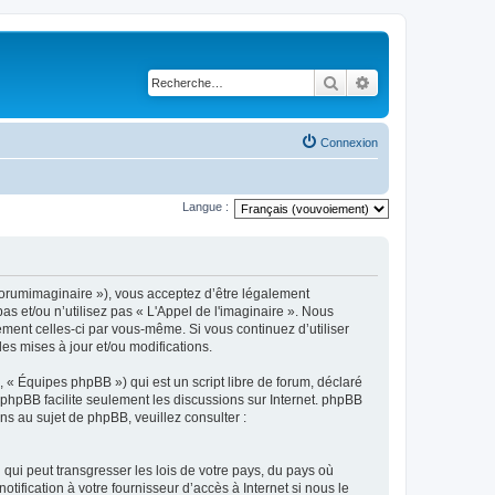
Rechercher
Recherche avancé
Connexion
Langue :
m/forumimaginaire »), vous acceptez d’être légalement
s et/ou n’utilisez pas « L'Appel de l'imaginaire ». Nous
ement celles-ci par vous-même. Si vous continuez d’utiliser
s mises à jour et/ou modifications.
 « Équipes phpBB ») qui est un script libre de forum, déclaré
l phpBB facilite seulement les discussions sur Internet. phpBB
 au sujet de phpBB, veuillez consulter :
qui peut transgresser les lois de votre pays, du pays où
ification à votre fournisseur d’accès à Internet si nous le