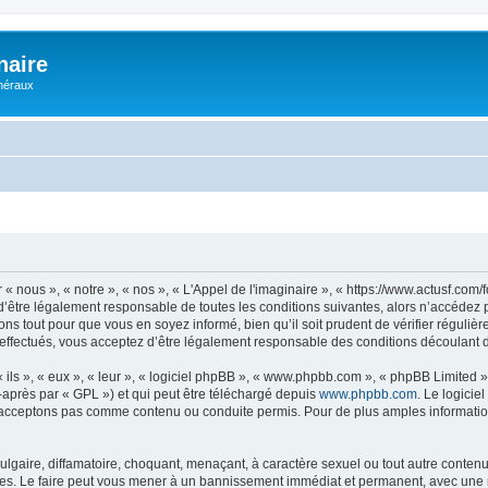
naire
énéraux
 « nous », « notre », « nos », « L'Appel de l'imaginaire », « https://www.actusf.co
’être légalement responsable de toutes les conditions suivantes, alors n’accédez pa
ns tout pour que vous en soyez informé, bien qu’il soit prudent de vérifier régulièr
effectués, vous acceptez d’être légalement responsable des conditions découlant de
ls », « eux », « leur », « logiciel phpBB », « www.phpbb.com », « phpBB Limited »,
-après par « GPL ») et qui peut être téléchargé depuis
www.phpbb.com
. Le logicie
acceptons pas comme contenu ou conduite permis. Pour de plus amples informations
lgaire, diffamatoire, choquant, menaçant, à caractère sexuel ou tout autre contenu 
ales. Le faire peut vous mener à un bannissement immédiat et permanent, avec une not