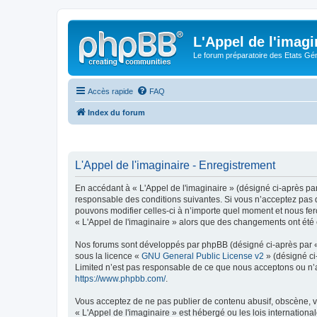
L'Appel de l'imagi
Le forum préparatoire des Etats G
Accès rapide
FAQ
Index du forum
L'Appel de l'imaginaire - Enregistrement
En accédant à « L'Appel de l'imaginaire » (désigné ci-après par
responsable des conditions suivantes. Si vous n’acceptez pas d
pouvons modifier celles-ci à n’importe quel moment et nous fero
« L'Appel de l'imaginaire » alors que des changements ont été 
Nos forums sont développés par phpBB (désigné ci-après par « i
sous la licence «
GNU General Public License v2
» (désigné ci
Limited n’est pas responsable de ce que nous acceptons ou n’
https://www.phpbb.com/
.
Vous acceptez de ne pas publier de contenu abusif, obscène, vu
« L'Appel de l'imaginaire » est hébergé ou les lois internation