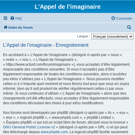
L'Appel de l'imaginaire
FAQ
Connexion
R
Index du forum
e
Langue :
c
L'Appel de l'imaginaire - Enregistrement
h
En accédant à « L'Appel de l'imaginaire » (désigné ci-après par « nous »,
e
« notre », « nos », « L'Appel de l'imaginaire »,
r
« https://www.actusf.com/forumimaginaire »), vous acceptez d’être légalement
responsable des conditions suivantes. Si vous n’acceptez pas d’être
c
légalement responsable de toutes les conditions suivantes, alors n’accédez
h
pas et/ou n’utilisez pas « L'Appel de l'imaginaire ». Nous pouvons modifier
celles-ci à n’importe quel moment et nous ferons tout pour que vous en soyez
e
informé, bien qu’il soit prudent de vérifier régulièrement celles-ci par vous-
r
même. Si vous continuez d’utiliser « L'Appel de l'imaginaire » alors que des
changements ont été effectués, vous acceptez d’être légalement responsable
des conditions découlant des mises à jour et/ou modifications.
Nos forums sont développés par phpBB (désigné ci-après par « ils », « eux »,
« leur », « logiciel phpBB », « www.phpbb.com », « phpBB Limited »,
« Équipes phpBB ») qui est un script libre de forum, déclaré sous la licence «
GNU General Public License v2
» (désigné ci-après par « GPL ») et qui peut
être téléchargé depuis
www.phpbb.com
. Le logiciel phpBB facilite seulement