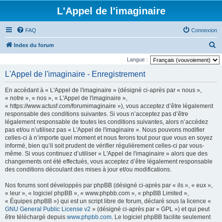
L'Appel de l'imaginaire
FAQ
Connexion
R
Index du forum
e
Langue :
c
L'Appel de l'imaginaire - Enregistrement
h
En accédant à « L'Appel de l'imaginaire » (désigné ci-après par « nous »,
e
« notre », « nos », « L'Appel de l'imaginaire »,
r
« https://www.actusf.com/forumimaginaire »), vous acceptez d’être légalement
responsable des conditions suivantes. Si vous n’acceptez pas d’être
c
légalement responsable de toutes les conditions suivantes, alors n’accédez
h
pas et/ou n’utilisez pas « L'Appel de l'imaginaire ». Nous pouvons modifier
celles-ci à n’importe quel moment et nous ferons tout pour que vous en soyez
e
informé, bien qu’il soit prudent de vérifier régulièrement celles-ci par vous-
r
même. Si vous continuez d’utiliser « L'Appel de l'imaginaire » alors que des
changements ont été effectués, vous acceptez d’être légalement responsable
des conditions découlant des mises à jour et/ou modifications.
Nos forums sont développés par phpBB (désigné ci-après par « ils », « eux »,
« leur », « logiciel phpBB », « www.phpbb.com », « phpBB Limited »,
« Équipes phpBB ») qui est un script libre de forum, déclaré sous la licence «
GNU General Public License v2
» (désigné ci-après par « GPL ») et qui peut
être téléchargé depuis
www.phpbb.com
. Le logiciel phpBB facilite seulement