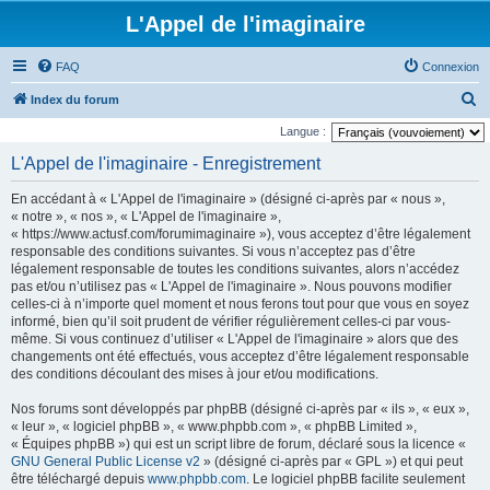
L'Appel de l'imaginaire
FAQ
Connexion
R
Index du forum
e
Langue :
c
L'Appel de l'imaginaire - Enregistrement
h
En accédant à « L'Appel de l'imaginaire » (désigné ci-après par « nous »,
e
« notre », « nos », « L'Appel de l'imaginaire »,
r
« https://www.actusf.com/forumimaginaire »), vous acceptez d’être légalement
responsable des conditions suivantes. Si vous n’acceptez pas d’être
c
légalement responsable de toutes les conditions suivantes, alors n’accédez
h
pas et/ou n’utilisez pas « L'Appel de l'imaginaire ». Nous pouvons modifier
celles-ci à n’importe quel moment et nous ferons tout pour que vous en soyez
e
informé, bien qu’il soit prudent de vérifier régulièrement celles-ci par vous-
r
même. Si vous continuez d’utiliser « L'Appel de l'imaginaire » alors que des
changements ont été effectués, vous acceptez d’être légalement responsable
des conditions découlant des mises à jour et/ou modifications.
Nos forums sont développés par phpBB (désigné ci-après par « ils », « eux »,
« leur », « logiciel phpBB », « www.phpbb.com », « phpBB Limited »,
« Équipes phpBB ») qui est un script libre de forum, déclaré sous la licence «
GNU General Public License v2
» (désigné ci-après par « GPL ») et qui peut
être téléchargé depuis
www.phpbb.com
. Le logiciel phpBB facilite seulement