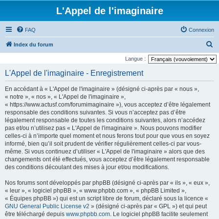
L'Appel de l'imaginaire
FAQ
Connexion
R
Index du forum
e
Langue :
c
L'Appel de l'imaginaire - Enregistrement
h
En accédant à « L'Appel de l'imaginaire » (désigné ci-après par « nous »,
e
« notre », « nos », « L'Appel de l'imaginaire »,
r
« https://www.actusf.com/forumimaginaire »), vous acceptez d’être légalement
responsable des conditions suivantes. Si vous n’acceptez pas d’être
c
légalement responsable de toutes les conditions suivantes, alors n’accédez
h
pas et/ou n’utilisez pas « L'Appel de l'imaginaire ». Nous pouvons modifier
celles-ci à n’importe quel moment et nous ferons tout pour que vous en soyez
e
informé, bien qu’il soit prudent de vérifier régulièrement celles-ci par vous-
r
même. Si vous continuez d’utiliser « L'Appel de l'imaginaire » alors que des
changements ont été effectués, vous acceptez d’être légalement responsable
des conditions découlant des mises à jour et/ou modifications.
Nos forums sont développés par phpBB (désigné ci-après par « ils », « eux »,
« leur », « logiciel phpBB », « www.phpbb.com », « phpBB Limited »,
« Équipes phpBB ») qui est un script libre de forum, déclaré sous la licence «
GNU General Public License v2
» (désigné ci-après par « GPL ») et qui peut
être téléchargé depuis
www.phpbb.com
. Le logiciel phpBB facilite seulement