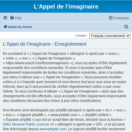
L'Appel de l'imaginaire
FAQ
Connexion
R
Index du forum
e
Langue :
c
L'Appel de l'imaginaire - Enregistrement
h
En accédant à « L'Appel de l'imaginaire » (désigné ci-après par « nous »,
e
« notre », « nos », « L'Appel de l'imaginaire »,
r
« https://www.actusf.com/forumimaginaire »), vous acceptez d’être légalement
responsable des conditions suivantes. Si vous n’acceptez pas d’être
c
légalement responsable de toutes les conditions suivantes, alors n’accédez
h
pas et/ou n’utilisez pas « L'Appel de l'imaginaire ». Nous pouvons modifier
celles-ci à n’importe quel moment et nous ferons tout pour que vous en soyez
e
informé, bien qu’il soit prudent de vérifier régulièrement celles-ci par vous-
r
même. Si vous continuez d’utiliser « L'Appel de l'imaginaire » alors que des
changements ont été effectués, vous acceptez d’être légalement responsable
des conditions découlant des mises à jour et/ou modifications.
Nos forums sont développés par phpBB (désigné ci-après par « ils », « eux »,
« leur », « logiciel phpBB », « www.phpbb.com », « phpBB Limited »,
« Équipes phpBB ») qui est un script libre de forum, déclaré sous la licence «
GNU General Public License v2
» (désigné ci-après par « GPL ») et qui peut
être téléchargé depuis
www.phpbb.com
. Le logiciel phpBB facilite seulement