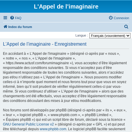
L'Appel de l'imaginaire
FAQ
Connexion
R
Index du forum
e
Langue :
c
L'Appel de l'imaginaire - Enregistrement
h
En accédant à « L'Appel de l'imaginaire » (désigné ci-après par « nous »,
e
« notre », « nos », « L'Appel de l'imaginaire »,
r
« https://www.actusf.com/forumimaginaire »), vous acceptez d’être légalement
responsable des conditions suivantes. Si vous n’acceptez pas d’être
c
légalement responsable de toutes les conditions suivantes, alors n’accédez
h
pas et/ou n’utilisez pas « L'Appel de l'imaginaire ». Nous pouvons modifier
celles-ci à n’importe quel moment et nous ferons tout pour que vous en soyez
e
informé, bien qu’il soit prudent de vérifier régulièrement celles-ci par vous-
r
même. Si vous continuez d’utiliser « L'Appel de l'imaginaire » alors que des
changements ont été effectués, vous acceptez d’être légalement responsable
des conditions découlant des mises à jour et/ou modifications.
Nos forums sont développés par phpBB (désigné ci-après par « ils », « eux »,
« leur », « logiciel phpBB », « www.phpbb.com », « phpBB Limited »,
« Équipes phpBB ») qui est un script libre de forum, déclaré sous la licence «
GNU General Public License v2
» (désigné ci-après par « GPL ») et qui peut
être téléchargé depuis
www.phpbb.com
. Le logiciel phpBB facilite seulement