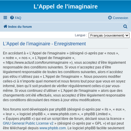
L'Appel de l'imaginaire
FAQ
Connexion
R
Index du forum
e
Langue :
c
L'Appel de l'imaginaire - Enregistrement
h
En accédant à « L'Appel de l'imaginaire » (désigné ci-après par « nous »,
e
« notre », « nos », « L'Appel de l'imaginaire »,
r
« https://www.actusf.com/forumimaginaire »), vous acceptez d’être légalement
responsable des conditions suivantes. Si vous n’acceptez pas d’être
c
légalement responsable de toutes les conditions suivantes, alors n’accédez
h
pas et/ou n’utilisez pas « L'Appel de l'imaginaire ». Nous pouvons modifier
celles-ci à n’importe quel moment et nous ferons tout pour que vous en soyez
e
informé, bien qu’il soit prudent de vérifier régulièrement celles-ci par vous-
r
même. Si vous continuez d’utiliser « L'Appel de l'imaginaire » alors que des
changements ont été effectués, vous acceptez d’être légalement responsable
des conditions découlant des mises à jour et/ou modifications.
Nos forums sont développés par phpBB (désigné ci-après par « ils », « eux »,
« leur », « logiciel phpBB », « www.phpbb.com », « phpBB Limited »,
« Équipes phpBB ») qui est un script libre de forum, déclaré sous la licence «
GNU General Public License v2
» (désigné ci-après par « GPL ») et qui peut
être téléchargé depuis
www.phpbb.com
. Le logiciel phpBB facilite seulement