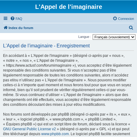
L'Appel de l'imaginaire
FAQ
Connexion
R
Index du forum
e
Langue :
c
L'Appel de l'imaginaire - Enregistrement
h
En accédant à « L'Appel de l'imaginaire » (désigné ci-après par « nous »,
e
« notre », « nos », « L'Appel de l'imaginaire »,
r
« https://www.actusf.com/forumimaginaire »), vous acceptez d’être légalement
responsable des conditions suivantes. Si vous n’acceptez pas d’être
c
légalement responsable de toutes les conditions suivantes, alors n’accédez
h
pas et/ou n’utilisez pas « L'Appel de l'imaginaire ». Nous pouvons modifier
celles-ci à n’importe quel moment et nous ferons tout pour que vous en soyez
e
informé, bien qu’il soit prudent de vérifier régulièrement celles-ci par vous-
r
même. Si vous continuez d’utiliser « L'Appel de l'imaginaire » alors que des
changements ont été effectués, vous acceptez d’être légalement responsable
des conditions découlant des mises à jour et/ou modifications.
Nos forums sont développés par phpBB (désigné ci-après par « ils », « eux »,
« leur », « logiciel phpBB », « www.phpbb.com », « phpBB Limited »,
« Équipes phpBB ») qui est un script libre de forum, déclaré sous la licence «
GNU General Public License v2
» (désigné ci-après par « GPL ») et qui peut
être téléchargé depuis
www.phpbb.com
. Le logiciel phpBB facilite seulement