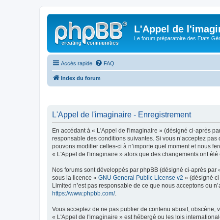
L'Appel de l'imagi
Le forum préparatoire des Etats G
Accès rapide
FAQ
Index du forum
L'Appel de l'imaginaire - Enregistrement
En accédant à « L'Appel de l'imaginaire » (désigné ci-après par
responsable des conditions suivantes. Si vous n’acceptez pas d
pouvons modifier celles-ci à n’importe quel moment et nous fero
« L'Appel de l'imaginaire » alors que des changements ont été 
Nos forums sont développés par phpBB (désigné ci-après par « i
sous la licence «
GNU General Public License v2
» (désigné ci
Limited n’est pas responsable de ce que nous acceptons ou n’
https://www.phpbb.com/
.
Vous acceptez de ne pas publier de contenu abusif, obscène, vu
« L'Appel de l'imaginaire » est hébergé ou les lois internation