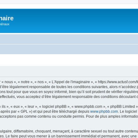
naire
énéraux
 « nous », « notre », « nos », « L'Appel de l'imaginaire », « https://www.actusf.co
’être légalement responsable de toutes les conditions suivantes, alors n’accédez pa
ns tout pour que vous en soyez informé, bien qu’il soit prudent de vérifier régulièr
effectués, vous acceptez d’être légalement responsable des conditions découlant de
ls », « eux », « leur », « logiciel phpBB », « www.phpbb.com », « phpBB Limited »,
-après par « GPL ») et qui peut être téléchargé depuis
www.phpbb.com
. Le logicie
acceptons pas comme contenu ou conduite permis. Pour de plus amples informations
lgaire, diffamatoire, choquant, menaçant, à caractère sexuel ou tout autre contenu 
ales. Le faire peut vous mener à un bannissement immédiat et permanent, avec une not