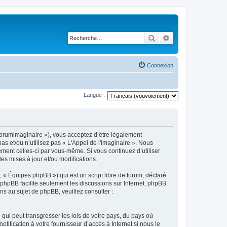
Rechercher
Recherche avancé
Connexion
Langue :
m/forumimaginaire »), vous acceptez d’être légalement
s et/ou n’utilisez pas « L'Appel de l'imaginaire ». Nous
ement celles-ci par vous-même. Si vous continuez d’utiliser
s mises à jour et/ou modifications.
 « Équipes phpBB ») qui est un script libre de forum, déclaré
l phpBB facilite seulement les discussions sur Internet. phpBB
 au sujet de phpBB, veuillez consulter :
qui peut transgresser les lois de votre pays, du pays où
ification à votre fournisseur d’accès à Internet si nous le