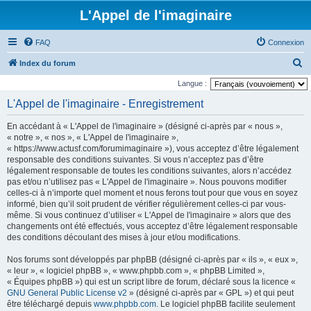
L'Appel de l'imaginaire
FAQ
Connexion
R
Index du forum
e
Langue :
c
L'Appel de l'imaginaire - Enregistrement
h
En accédant à « L'Appel de l'imaginaire » (désigné ci-après par « nous »,
e
« notre », « nos », « L'Appel de l'imaginaire »,
r
« https://www.actusf.com/forumimaginaire »), vous acceptez d’être légalement
responsable des conditions suivantes. Si vous n’acceptez pas d’être
c
légalement responsable de toutes les conditions suivantes, alors n’accédez
h
pas et/ou n’utilisez pas « L'Appel de l'imaginaire ». Nous pouvons modifier
celles-ci à n’importe quel moment et nous ferons tout pour que vous en soyez
e
informé, bien qu’il soit prudent de vérifier régulièrement celles-ci par vous-
r
même. Si vous continuez d’utiliser « L'Appel de l'imaginaire » alors que des
changements ont été effectués, vous acceptez d’être légalement responsable
des conditions découlant des mises à jour et/ou modifications.
Nos forums sont développés par phpBB (désigné ci-après par « ils », « eux »,
« leur », « logiciel phpBB », « www.phpbb.com », « phpBB Limited »,
« Équipes phpBB ») qui est un script libre de forum, déclaré sous la licence «
GNU General Public License v2
» (désigné ci-après par « GPL ») et qui peut
être téléchargé depuis
www.phpbb.com
. Le logiciel phpBB facilite seulement